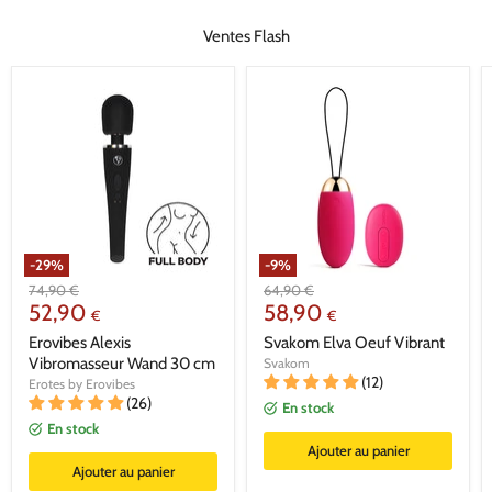
Ventes Flash
-
29
%
-
9
%
Prix
Prix
74,90
€
64,90
€
Prix
Prix
d'origine
52,90
d'origine
58,90
€
€
actuel
actuel
Erovibes Alexis
Svakom Elva Oeuf Vibrant
Vibromasseur Wand 30 cm
Svakom
(12)
Erotes by Erovibes
(26)
En stock
En stock
Ajouter au panier
Ajouter au panier