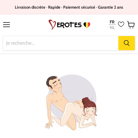
Livraison discrète · Rapide · Paiement sécurisé · Garantie 2 ans
FR
NL
Menu
Voir
le
panie