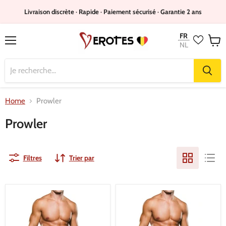
Livraison discrète · Rapide · Paiement sécurisé · Garantie 2 ans
FR
NL
Menu
Voir
le
panie
Home
Prowler
Prowler
Filtres
Trier par