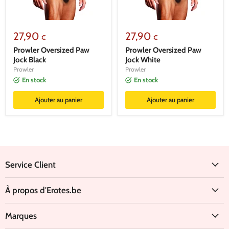
27,90
27,90
€
€
Prowler Oversized Paw
Prowler Oversized Paw
Jock Black
Jock White
Prowler
Prowler
En stock
En stock
Ajouter au panier
Ajouter au panier
Service Client
À propos d'Erotes.be
Marques